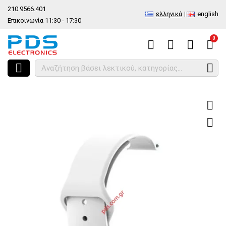
210.9566.401
ελληνικά
english
Επικοινωνία 11:30 - 17:30
0
HOME
Είδος
Ανταλλακτικά και αξεσουάρ κινητών τηλέφωνων
S