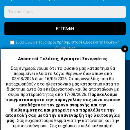
ΕΓΓΡΑΦΗ
Συμφωνώ με τους
Όροι Χρήσης Ιστοσελίδας
και τη
Πολιτική
+
Απορρήτου
Αγαπητοί Πελάτες, Αγαπητοί Συνεργάτες
Σας ενημερώνουμε ότι το φυσικό μας κατάστημα θα
παραμείνει κλειστό λόγω θερινών διακοπών από
ΚΑΤΗΓΟΡΙΕΣ
03/08/2026 έως 16/08/2026. Οι παραγγελίες που θα
καταχωρηθούν στο ηλεκτρονικό μας κατάστημα κατά το
διάστημα αυτό θα επεξεργαστούν και θα αποσταλούν με
σειρά προτεραιότητας από 17/08/2026.
Παρακαλούμε
ΑΝΤΑΛΛΑΚΤΙΚΑ ΚΑΙ ΑΞΕΣΟΥΑΡ ΚΙΝΗΤΩΝ ΤΗΛΕΦΩΝΩΝ
πραγματοποιήστε την παραγγελίας σας μόνο εφόσον
αποδέχεστε τον χρόνο αναμονής και την
διαθεσιμότητα και μπορείτε να παραλάβετε την
TABLET
αποστολή σας μετά την επανέναρξη της λειτουργίας
μας.
Σας ευχαριστούμε θερμά για την κατανόηση και την
ΤΗΛΕΠΙΚΟΙΝΩΝΙΕΣ, ΑΣΥΡΜΑΤΑ, FCT
εμπιστοσύνη σας. Σας ευχόμαστε καλό καλοκαίρι!