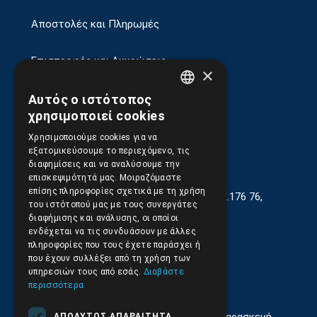
Αποστολές και Πληρωμές
Επιστροφές και Ακυρώσεις
×
Αυτός ο ιστότοπος
GREEK
χρησιμοποιεί cookies
ENGLISH
Χρησιμοποιούμε cookies για να
εξατομικεύσουμε το περιεχόμενο, τις
διαφημίσεις και να αναλύσουμε την
επισκεψιμότητά μας. Μοιραζόμαστε
επίσης πληροφορίες σχετικά με τη χρήση
Γεωργίου Κρέμου 13-17, Καλλιθέα, Τ.Κ.176 76,
του ιστότοπού μας με τους συνεργάτες
Αθήνα, Ελλάδα
διαφήμισης και ανάλυσης, οι οποίοι
ενδέχεται να τις συνδυάσουν με άλλες
210.9566.401
(11.30-17.00)
πληροφορίες που τους έχετε παράσχει ή
που έχουν συλλέξει από τη χρήση των
210.9566.
402
υπηρεσιών τους από εσάς.
Διαβάστε
περισσότερα
Email:
info@pds.com.gr
Εξυπηρέτηση Κοινού Δευτέρα έως Παρασκευή,
ΑΠΟΛΎΤΩΣ ΑΠΑΡΑΊΤΗΤΑ