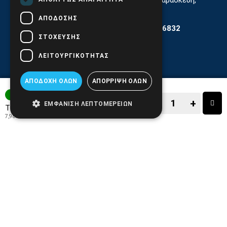
11:30 - 17.00
ΑΠΌΔΟΣΗΣ
Αρ. ΓΕΜΗ 6204101000 | Αρ. ΕΜΠΑ 6832
ΣΤΌΧΕΥΣΗΣ
ΛΕΙΤΟΥΡΓΙΚΌΤΗΤΑΣ
ΑΠΟΔΟΧΉ ΌΛΩΝ
ΑΠΌΡΡΙΨΗ ΌΛΩΝ
3-7 ΗΜΕΡΕΣ
−
+
ΕΜΦΆΝΙΣΗ ΛΕΠΤΟΜΕΡΕΙΏΝ
9,90€
Τιμή:
7,98€
+ ΦΠΑ 24%
−
+
ΑΓΟΡΑ
ΑΓΑΠΗΜΕΝΟ!
ΣΥΓΚΡΙΣΗ