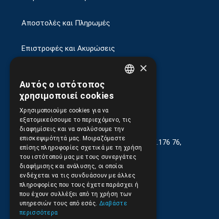
Αποστολές και Πληρωμές
Επιστροφές και Ακυρώσεις
×
Αυτός ο ιστότοπος
GREEK
χρησιμοποιεί cookies
ENGLISH
Χρησιμοποιούμε cookies για να
εξατομικεύσουμε το περιεχόμενο, τις
διαφημίσεις και να αναλύσουμε την
επισκεψιμότητά μας. Μοιραζόμαστε
Γεωργίου Κρέμου 13-17, Καλλιθέα, Τ.Κ.176 76,
επίσης πληροφορίες σχετικά με τη χρήση
Αθήνα, Ελλάδα
του ιστότοπού μας με τους συνεργάτες
διαφήμισης και ανάλυσης, οι οποίοι
210.9566.401
(11.30-17.00)
ενδέχεται να τις συνδυάσουν με άλλες
πληροφορίες που τους έχετε παράσχει ή
210.9566.
402
που έχουν συλλέξει από τη χρήση των
υπηρεσιών τους από εσάς.
Διαβάστε
Email:
info@pds.com.gr
περισσότερα