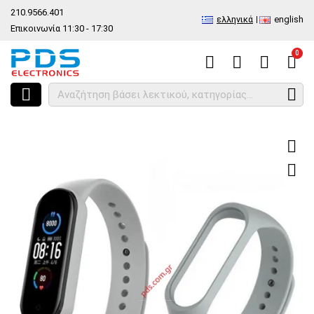
210.9566.401
ελληνικά
english
Επικοινωνία 11:30 - 17:30
0
HOME
Είδος
Ανταλλακτικά και αξεσουάρ κινητών τηλέφωνων
S