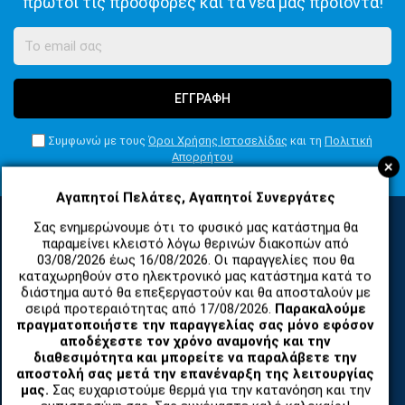
πρώτοι τις προσφορές και τα νέα μας προϊόντα!
ΕΓΓΡΑΦΗ
Συμφωνώ με τους
Όροι Χρήσης Ιστοσελίδας
και τη
Πολιτική
Απορρήτου
+
Αγαπητοί Πελάτες, Αγαπητοί Συνεργάτες
Σας ενημερώνουμε ότι το φυσικό μας κατάστημα θα
παραμείνει κλειστό λόγω θερινών διακοπών από
ΚΑΤΗΓΟΡΙΕΣ
03/08/2026 έως 16/08/2026. Οι παραγγελίες που θα
καταχωρηθούν στο ηλεκτρονικό μας κατάστημα κατά το
διάστημα αυτό θα επεξεργαστούν και θα αποσταλούν με
σειρά προτεραιότητας από 17/08/2026.
Παρακαλούμε
ΑΝΤΑΛΛΑΚΤΙΚΑ ΚΑΙ ΑΞΕΣΟΥΑΡ ΚΙΝΗΤΩΝ ΤΗΛΕΦΩΝΩΝ
πραγματοποιήστε την παραγγελίας σας μόνο εφόσον
αποδέχεστε τον χρόνο αναμονής και την
TABLET
διαθεσιμότητα και μπορείτε να παραλάβετε την
αποστολή σας μετά την επανέναρξη της λειτουργίας
μας.
Σας ευχαριστούμε θερμά για την κατανόηση και την
ΤΗΛΕΠΙΚΟΙΝΩΝΙΕΣ, ΑΣΥΡΜΑΤΑ, FCT