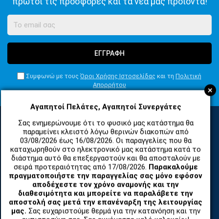
πρώτοι τις προσφορές και τα νέα μας προϊόντα!
ΕΓΓΡΑΦΗ
Συμφωνώ με τους
Όροι Χρήσης Ιστοσελίδας
και τη
Πολιτική
Απορρήτου
+
Αγαπητοί Πελάτες, Αγαπητοί Συνεργάτες
Σας ενημερώνουμε ότι το φυσικό μας κατάστημα θα
παραμείνει κλειστό λόγω θερινών διακοπών από
ΚΑΤΗΓΟΡΙΕΣ
03/08/2026 έως 16/08/2026. Οι παραγγελίες που θα
καταχωρηθούν στο ηλεκτρονικό μας κατάστημα κατά το
διάστημα αυτό θα επεξεργαστούν και θα αποσταλούν με
σειρά προτεραιότητας από 17/08/2026.
Παρακαλούμε
ΑΝΤΑΛΛΑΚΤΙΚΑ ΚΑΙ ΑΞΕΣΟΥΑΡ ΚΙΝΗΤΩΝ ΤΗΛΕΦΩΝΩΝ
πραγματοποιήστε την παραγγελίας σας μόνο εφόσον
αποδέχεστε τον χρόνο αναμονής και την
TABLET
διαθεσιμότητα και μπορείτε να παραλάβετε την
αποστολή σας μετά την επανέναρξη της λειτουργίας
μας.
Σας ευχαριστούμε θερμά για την κατανόηση και την
ΤΗΛΕΠΙΚΟΙΝΩΝΙΕΣ, ΑΣΥΡΜΑΤΑ, FCT