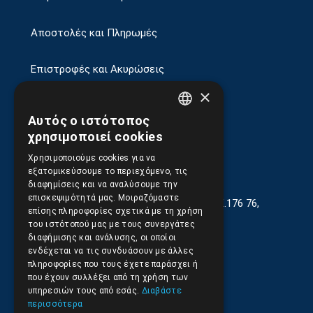
Αποστολές και Πληρωμές
Επιστροφές και Ακυρώσεις
×
Αυτός ο ιστότοπος
GREEK
χρησιμοποιεί cookies
ENGLISH
Χρησιμοποιούμε cookies για να
εξατομικεύσουμε το περιεχόμενο, τις
διαφημίσεις και να αναλύσουμε την
επισκεψιμότητά μας. Μοιραζόμαστε
Γεωργίου Κρέμου 13-17, Καλλιθέα, Τ.Κ.176 76,
επίσης πληροφορίες σχετικά με τη χρήση
Αθήνα, Ελλάδα
του ιστότοπού μας με τους συνεργάτες
διαφήμισης και ανάλυσης, οι οποίοι
210.9566.401
(11.30-17.00)
ενδέχεται να τις συνδυάσουν με άλλες
πληροφορίες που τους έχετε παράσχει ή
210.9566.
402
που έχουν συλλέξει από τη χρήση των
υπηρεσιών τους από εσάς.
Διαβάστε
Email:
info@pds.com.gr
περισσότερα