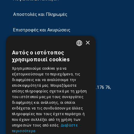
Αποστολές και Πληρωμές
Επιστροφές και Ακυρώσεις
×
Αυτός ο ιστότοπος
GREEK
χρησιμοποιεί cookies
ENGLISH
Χρησιμοποιούμε cookies για να
εξατομικεύσουμε το περιεχόμενο, τις
διαφημίσεις και να αναλύσουμε την
επισκεψιμότητά μας. Μοιραζόμαστε
Γεωργίου Κρέμου 13-17, Καλλιθέα, Τ.Κ.176 76,
επίσης πληροφορίες σχετικά με τη χρήση
Αθήνα, Ελλάδα
του ιστότοπού μας με τους συνεργάτες
διαφήμισης και ανάλυσης, οι οποίοι
210.9566.401
(11.30-17.00)
ενδέχεται να τις συνδυάσουν με άλλες
πληροφορίες που τους έχετε παράσχει ή
210.9566.
402
που έχουν συλλέξει από τη χρήση των
υπηρεσιών τους από εσάς.
Διαβάστε
Email:
info@pds.com.gr
περισσότερα