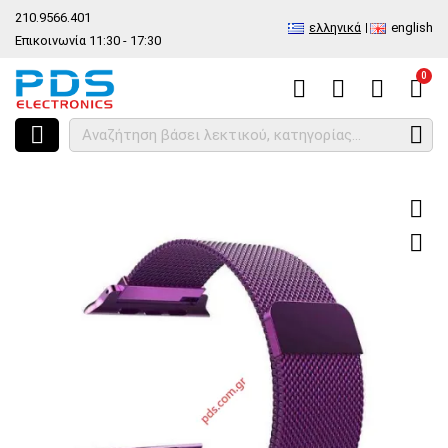
210.9566.401
ελληνικά
english
Επικοινωνία 11:30 - 17:30
0
HOME
Είδος
Ανταλλακτικά και αξεσουάρ κινητών τηλέφωνων
S