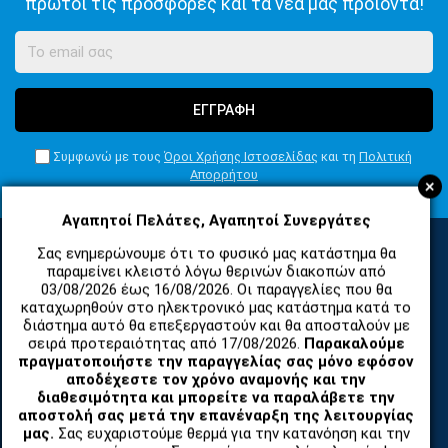
πρώτοι τις προσφορές και τα νέα μας προϊόντα!
ΕΓΓΡΑΦΗ
Συμφωνώ με τους
Όροι Χρήσης Ιστοσελίδας
και τη
Πολιτική
Απορρήτου
+
Αγαπητοί Πελάτες, Αγαπητοί Συνεργάτες
Σας ενημερώνουμε ότι το φυσικό μας κατάστημα θα
παραμείνει κλειστό λόγω θερινών διακοπών από
ΚΑΤΗΓΟΡΙΕΣ
03/08/2026 έως 16/08/2026. Οι παραγγελίες που θα
καταχωρηθούν στο ηλεκτρονικό μας κατάστημα κατά το
διάστημα αυτό θα επεξεργαστούν και θα αποσταλούν με
σειρά προτεραιότητας από 17/08/2026.
Παρακαλούμε
ΑΝΤΑΛΛΑΚΤΙΚΑ ΚΑΙ ΑΞΕΣΟΥΑΡ ΚΙΝΗΤΩΝ ΤΗΛΕΦΩΝΩΝ
πραγματοποιήστε την παραγγελίας σας μόνο εφόσον
αποδέχεστε τον χρόνο αναμονής και την
TABLET
διαθεσιμότητα και μπορείτε να παραλάβετε την
αποστολή σας μετά την επανέναρξη της λειτουργίας
μας.
Σας ευχαριστούμε θερμά για την κατανόηση και την
ΤΗΛΕΠΙΚΟΙΝΩΝΙΕΣ, ΑΣΥΡΜΑΤΑ, FCT