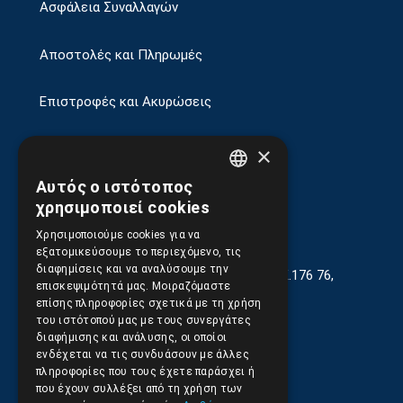
Ασφάλεια Συναλλαγών
Αποστολές και Πληρωμές
Επιστροφές και Ακυρώσεις
×
Αυτός ο ιστότοπος
GREEK
χρησιμοποιεί cookies
ENGLISH
Χρησιμοποιούμε cookies για να
εξατομικεύσουμε το περιεχόμενο, τις
διαφημίσεις και να αναλύσουμε την
Γεωργίου Κρέμου 13-17, Καλλιθέα, Τ.Κ.176 76,
επισκεψιμότητά μας. Μοιραζόμαστε
Αθήνα, Ελλάδα
επίσης πληροφορίες σχετικά με τη χρήση
του ιστότοπού μας με τους συνεργάτες
210.9566.401
(11.30-17.00)
διαφήμισης και ανάλυσης, οι οποίοι
ενδέχεται να τις συνδυάσουν με άλλες
210.9566.
402
πληροφορίες που τους έχετε παράσχει ή
που έχουν συλλέξει από τη χρήση των
Email:
info@pds.com.gr