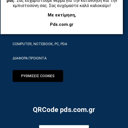
μας.
Σας ευχαριστούμε θερμά για την κατανόηση και την
ΤΗΛΕΠΙΚΟΙΝΩΝΙΕΣ, ΑΣΥΡΜΑΤΑ, FCT
εμπιστοσύνη σας. Σας ευχόμαστε καλό καλοκαίρι!
Με εκτίμηση,
ΕΡΓΑΛΕΙΑ SERVICE
Pds.com.gr
ΟΙΚΙΑΚΕΣ ΣΥΣΚΕΥΕΣ
COMPUTER, NOTEBOOK, PC, PDA
ΔΙΑΦΟΡΑ ΠΡΟΙΟΝΤΑ
ΡΥΘΜΙΣΕΙΣ COOKIES
QRCode pds.com.gr