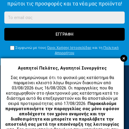
πρώτοι τις προσφορές και τα νέα μας προϊόντα!
ΕΓΓΡΑΦΗ
Συμφωνώ με τους
Όροι Χρήσης Ιστοσελίδας
και τη
Πολιτική
Απορρήτου
+
Αγαπητοί Πελάτες, Αγαπητοί Συνεργάτες
Σας ενημερώνουμε ότι το φυσικό μας κατάστημα θα
παραμείνει κλειστό λόγω θερινών διακοπών από
ΚΑΤΗΓΟΡΙΕΣ
03/08/2026 έως 16/08/2026. Οι παραγγελίες που θα
καταχωρηθούν στο ηλεκτρονικό μας κατάστημα κατά το
διάστημα αυτό θα επεξεργαστούν και θα αποσταλούν με
ΑΝΤΑΛΛΑΚΤΙΚΑ ΚΑΙ ΑΞΕΣΟΥΑΡ ΚΙΝΗΤΩΝ ΤΗΛΕΦΩΝΩΝ
σειρά προτεραιότητας από 17/08/2026.
Παρακαλούμε
πραγματοποιήστε την παραγγελίας σας μόνο εφόσον
αποδέχεστε τον χρόνο αναμονής και την
TABLET
διαθεσιμότητα και μπορείτε να παραλάβετε την
αποστολή σας μετά την επανέναρξη της λειτουργίας