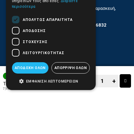
υπηρεσιών τους από εσάς.
Διαβάστε
περισσότερα
Εξυπηρέτηση Κοινού Δευτέρα έως Παρασκευή,
11:30 - 17.00
ΑΠΟΛΎΤΩΣ ΑΠΑΡΑΊΤΗΤΑ
Αρ. ΓΕΜΗ 6204101000 | Αρ. ΕΜΠΑ 6832
ΑΠΌΔΟΣΗΣ
ΣΤΌΧΕΥΣΗΣ
ΛΕΙΤΟΥΡΓΙΚΌΤΗΤΑΣ
ΑΠΟΔΟΧΉ ΌΛΩΝ
ΑΠΌΡΡΙΨΗ ΌΛΩΝ
3-7 ΗΜΕΡΕΣ
−
+
ΕΜΦΆΝΙΣΗ ΛΕΠΤΟΜΕΡΕΙΏΝ
9,90€
Τιμή:
7,98€
+ ΦΠΑ 24%
−
+
ΑΓΟΡΑ
ΑΓΑΠΗΜΕΝΟ!
ΣΥΓΚΡΙΣΗ