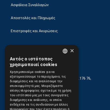
Ασφάλεια Συναλλαγών
Αποστολές και Πληρωμές
Επιστροφές και Ακυρώσεις
×
Αυτός ο ιστότοπος
GREEK
χρησιμοποιεί cookies
ENGLISH
Χρησιμοποιούμε cookies για να
εξατομικεύσουμε το περιεχόμενο, τις
Γεωργίου Κρέμου 13-17, Καλλιθέα, Τ.Κ.176 76,
διαφημίσεις και να αναλύσουμε την
Αθήνα, Ελλάδα
επισκεψιμότητά μας. Μοιραζόμαστε
επίσης πληροφορίες σχετικά με τη χρήση
210.9566.401
(11.30-17.00)
του ιστότοπού μας με τους συνεργάτες
διαφήμισης και ανάλυσης, οι οποίοι
210.9566.
402
ενδέχεται να τις συνδυάσουν με άλλες
πληροφορίες που τους έχετε παράσχει ή