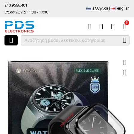
210.9566.401
ελληνικά
english
Επικοινωνία 11:30 - 17:30
0
HOME
Είδος
Ανταλλακτικά και αξεσουάρ κινητών τηλέφωνων
S