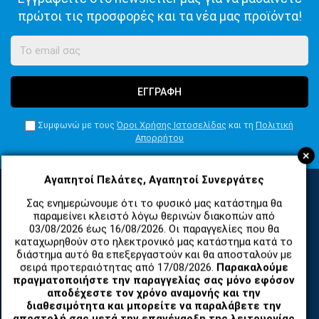
πρώτοι τις προσφορές και τα νέα μας προϊόντα!
ΕΓΓΡΑΦΗ
Συμφωνώ με τους
Όροι Χρήσης Ιστοσελίδας
και τη
Πολιτική
Απορρήτου
+
Αγαπητοί Πελάτες, Αγαπητοί Συνεργάτες
Σας ενημερώνουμε ότι το φυσικό μας κατάστημα θα
ΚΑΤΗΓΟΡΙΕΣ
παραμείνει κλειστό λόγω θερινών διακοπών από
03/08/2026 έως 16/08/2026. Οι παραγγελίες που θα
καταχωρηθούν στο ηλεκτρονικό μας κατάστημα κατά το
διάστημα αυτό θα επεξεργαστούν και θα αποσταλούν με
ΑΝΤΑΛΛΑΚΤΙΚΑ ΚΑΙ ΑΞΕΣΟΥΑΡ ΚΙΝΗΤΩΝ ΤΗΛΕΦΩΝΩΝ
σειρά προτεραιότητας από 17/08/2026.
Παρακαλούμε
πραγματοποιήστε την παραγγελίας σας μόνο εφόσον
αποδέχεστε τον χρόνο αναμονής και την
TABLET
διαθεσιμότητα και μπορείτε να παραλάβετε την
αποστολή σας μετά την επανέναρξη της λειτουργίας