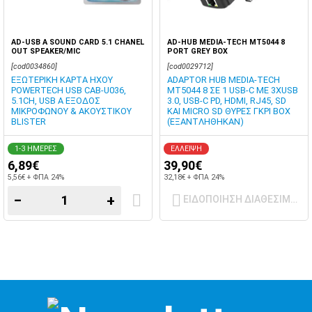
AD-USB A SOUND CARD 5.1 CHANEL
AD-HUB MEDIA-TECH MT5044 8
OUT SPEAKER/MIC
PORT GREY BOX
[cod0034860]
[cod0029712]
ΕΞΩΤΕΡΙΚΗ ΚΑΡΤΑ ΗΧΟΥ
ADAPTOR HUB MEDIA-TECH
POWERTECH USB CAB-U036,
MT5044 8 ΣΕ 1 USB-C ΜΕ 3XUSB
5.1CH, USB A ΕΞΟΔΟΣ
3.0, USB-C PD, HDMI, RJ45, SD
ΜΙΚΡΟΦΩΝΟΥ & ΑΚΟΥΣΤΙΚΟΥ
ΚΑΙ MICRO SD ΘΥΡΕΣ ΓΚΡΙ BOX
BLISTER
(ΕΞΑΝΤΛΗΘΗΚΑΝ)
1-3 ΗΜΕΡΕΣ
ΕΛΛΕΙΨΗ
6,89€
39,90€
5,56€ + ΦΠΑ 24%
32,18€ + ΦΠΑ 24%
−
+
ΕΙΔΟΠΟΙΗΣΗ ΔΙΑΘΕΣΙΜΟΤ