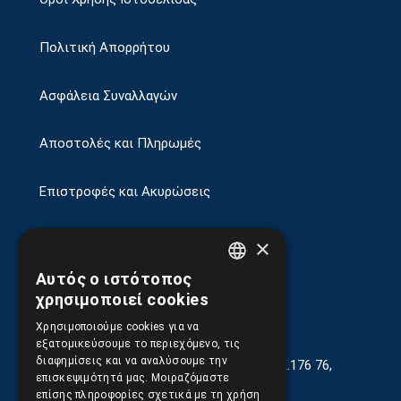
Πολιτική Απορρήτου
Ασφάλεια Συναλλαγών
Αποστολές και Πληρωμές
Επιστροφές και Ακυρώσεις
×
Αυτός ο ιστότοπος
GREEK
χρησιμοποιεί cookies
ENGLISH
Χρησιμοποιούμε cookies για να
εξατομικεύσουμε το περιεχόμενο, τις
διαφημίσεις και να αναλύσουμε την
Γεωργίου Κρέμου 13-17, Καλλιθέα, Τ.Κ.176 76,
επισκεψιμότητά μας. Μοιραζόμαστε
Αθήνα, Ελλάδα
επίσης πληροφορίες σχετικά με τη χρήση