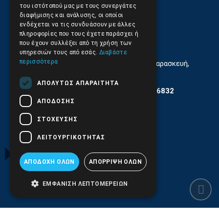
του ιστότοπού μας με τους συνεργάτες
210.9566.401
(11.30-17.00)
διαφήμισης και ανάλυσης, οι οποίοι
ενδέχεται να τις συνδυάσουν με άλλες
210.9566.
402
πληροφορίες που τους έχετε παράσχει ή
που έχουν συλλέξει από τη χρήση των
Email:
info@pds.com.gr
υπηρεσιών τους από εσάς.
Διαβάστε
περισσότερα
Εξυπηρέτηση Κοινού Δευτέρα έως Παρασκευή,
11:30 - 17.00
ΑΠΟΛΎΤΩΣ ΑΠΑΡΑΊΤΗΤΑ
Αρ. ΓΕΜΗ 6204101000 | Αρ. ΕΜΠΑ 6832
ΑΠΌΔΟΣΗΣ
ΣΤΌΧΕΥΣΗΣ
ΛΕΙΤΟΥΡΓΙΚΌΤΗΤΑΣ
ΑΠΟΔΟΧΉ ΌΛΩΝ
ΑΠΌΡΡΙΨΗ ΌΛΩΝ
ΕΜΦΆΝΙΣΗ ΛΕΠΤΟΜΕΡΕΙΏΝ