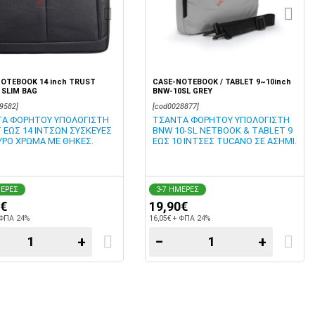
OTEBOOK 14 inch TRUST
CASE-NOTEBOOK / TABLET 9~10inch
 SLIM BAG
BNW-10SL GREY
9582]
[cod0028877]
Α ΦΟΡΗΤΟΥ ΥΠΟΛΟΓΙΣΤΗ
ΤΣΑΝΤΑ ΦΟΡΗΤΟΥ ΥΠΟΛΟΓΙΣΤΗ
 ΕΩΣ 14 ΙΝΤΣΩΝ ΣΥΣΚΕΥΕΣ
BNW 10-SL NETBOOK & TABLET 9
ΥΡΟ ΧΡΩΜΑ ΜΕ ΘΗΚΕΣ.
ΕΩΣ 10 ΙΝΤΣΕΣ TUCANO ΣΕ ΑΣΗΜΙ.
ΜΕΡΕΣ
3-7 ΗΜΕΡΕΣ
1€
19,90€
 ΦΠΑ 24%
16,05€ + ΦΠΑ 24%
+
−
+