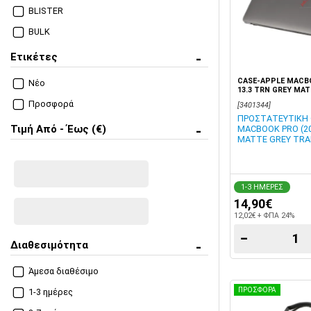
BLISTER
BULK
Ετικέτες
CASE-APPLE MACBO
Νέο
13.3 TRN GREY MA
Προσφορά
[3401344]
ΠΡΟΣΤΑΤΕΥΤΙΚΗ 
Τιμή Από - Έως (€)
MACBOOK PRO (20
MATTE GREY TR
1-3 ΗΜΕΡΕΣ
14,90€
12,02€ + ΦΠΑ 24%
−
Διαθεσιμότητα
Άμεσα διαθέσιμο
ΠΡΟΣΦΟΡΑ
1-3 ημέρες