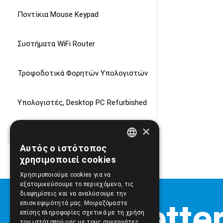
Ποντίκια Mouse Keypad
Συστήματα WiFi Router
Τροφοδοτικά Φορητών Υπολογιστών
Υπολογιστές, Desktop PC Refurbished
×
ΔΙΑΦΟΡΑ ΠΡΟΙΟΝΤΑ
Αυτός ο ιστότοπος
GREEK
χρησιμοποιεί cookies
ENGLISH
Χρησιμοποιούμε cookies για να
εξατομικεύσουμε το περιεχόμενο, τις
διαφημίσεις και να αναλύσουμε την
επισκεψιμότητά μας. Μοιραζόμαστε
επίσης πληροφορίες σχετικά με τη χρήση
του ιστότοπού μας με τους συνεργάτες