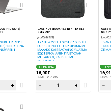
OK PRO (2016)
CASE-NOTEBOOK 13.3inch TEXTILE
CASE-N
TTE
GREY ZIP
SIDNEY
[cod0028852]
[cod002
ΘΗΚΗ ΓΙΑ APPLE
ΤΣΑΝΤΑ ΦΟΡΗΤΟΥ ΥΠΟΛΟΓΙΣΤΗ
ΤΣΑΝΤ
16) 13.3 RETINA
ΕΩΣ 13.3 INCH ΣΕ ΓΚΡΙ ΧΡΩΜΑ ΜΕ
TRUST
ANSPARENT
ΜΑΛΑΚΟ ΚΑΙ ΒΕΛΟΥΔΙΝΟ ΥΦΑΣΜΑ
ΣΕ ΜΑ
ΕΣΩΤΕΡΙΚΑ, ΛΑΒΗ ΓΙΑ ΕΥΚΟΛΗ
ΜΕΤΑΦΟΡΑ, ΚΛΕΙΣΤΟ ΜΕ
ΦΕΡΜΟΥΑΡ
3-7 ΗΜΕΡΕΣ
1-3 Η
16,90€
16,9
13,63€ + ΦΠΑ 24%
13,64€ +
+
−
+
−