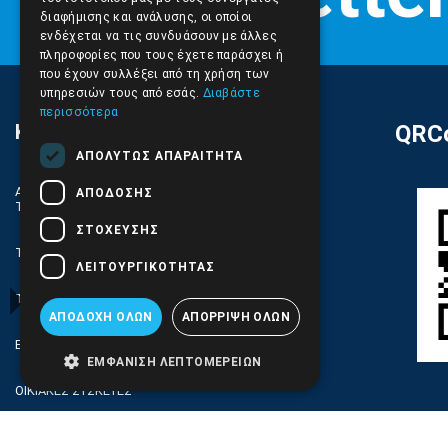
διαφήμισης και ανάλυσης, οι οποίοι
ενδέχεται να τις συνδυάσουν με άλλες
πληροφορίες που τους έχετε παράσχει ή
που έχουν συλλέξει από τη χρήση των
υπηρεσιών τους από εσάς.
Διαβάστε
περισσότερα
ΚΑΤΗΓΟΡΙΕΣ
QRCo
ΑΠΟΛΎΤΩΣ ΑΠΑΡΑΊΤΗΤΑ
ΑΝΤΑΛΛΑΚΤΙΚΑ ΚΑΙ ΑΞΕΣΟΥΑΡ ΚΙΝΗΤΩΝ
ΑΠΌΔΟΣΗΣ
ΤΗΛΕΦΩΝΩΝ
ΣΤΌΧΕΥΣΗΣ
TABLET
ΛΕΙΤΟΥΡΓΙΚΌΤΗΤΑΣ
ΤΗΛΕΠΙΚΟΙΝΩΝΙΕΣ, ΑΣΥΡΜΑΤΑ, FCT
ΑΠΟΔΟΧΉ ΌΛΩΝ
ΑΠΌΡΡΙΨΗ ΌΛΩΝ
ΕΡΓΑΛΕΙΑ SERVICE
ΕΜΦΆΝΙΣΗ ΛΕΠΤΟΜΕΡΕΙΏΝ
ΟΙΚΙΑΚΕΣ ΣΥΣΚΕΥΕΣ
COMPUTER, NOTEBOOK, PC, PDA