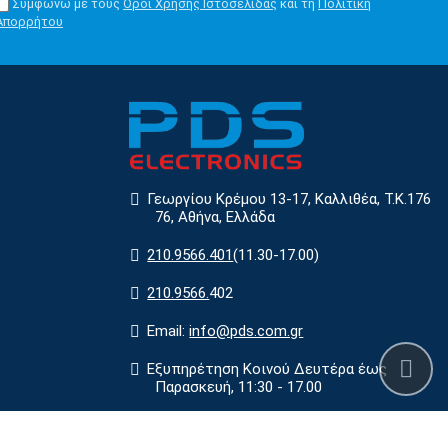
Συμφωνώ με τους
Όροι Χρήσης Ιστοσελίδας
και τη
Πολιτική
Απορρήτου
Γεωργίου Κρέμου 13-17, Καλλιθέα, Τ.Κ.176
76, Αθήνα, Ελλάδα
210.9566.401
(11.30-17.00)
210.9566.
402
Email:
info@pds.com.gr
Εξυπηρέτηση Κοινού Δευτέρα έως
Παρασκευή, 11:30 - 17.00
Αρ. ΓΕΜΗ 6204101000 | Αρ. ΕΜΠΑ
6832