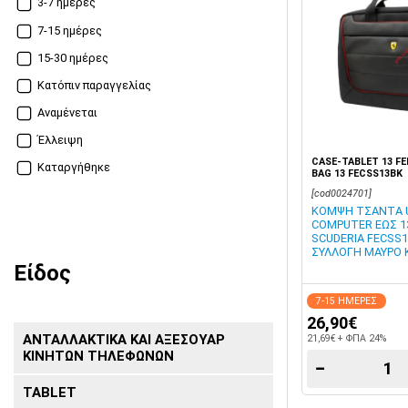
3-7 ημέρες
7-15 ημέρες
15-30 ημέρες
Κατόπιν παραγγελίας
Αναμένεται
Έλλειψη
CASE-TABLET 13 F
Καταργήθηκε
BAG 13 FECSS13BK
[cod0024701]
ΚΟΜΨΗ ΤΣΑΝΤΑ 
COMPUTER ΕΩΣ 13
SCUDERIA FECSS1
ΣΥΛΛΟΓΗ ΜΑΥΡΟ 
Είδος
7-15 ΗΜΕΡΕΣ
26,90€
ΑΝΤΑΛΛΑΚΤΙΚΑ ΚΑΙ ΑΞΕΣΟΥΑΡ
21,69€ + ΦΠΑ 24%
ΚΙΝΗΤΩΝ ΤΗΛΕΦΩΝΩΝ
−
TABLET