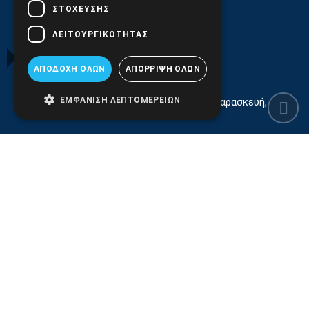
ΣΤΌΧΕΥΣΗΣ
210.9566.401
(11.30-17.00)
ΛΕΙΤΟΥΡΓΙΚΌΤΗΤΑΣ
210.9566.
402
ΑΠΟΔΟΧΉ ΌΛΩΝ
ΑΠΌΡΡΙΨΗ ΌΛΩΝ
Email:
info@pds.com.gr
ΕΜΦΆΝΙΣΗ ΛΕΠΤΟΜΕΡΕΙΏΝ
Εξυπηρέτηση Κοινού Δευτέρα έως Παρασκευή,
11:30 - 17.00
Αρ. ΓΕΜΗ 6204101000 | Αρ. ΕΜΠΑ 6832