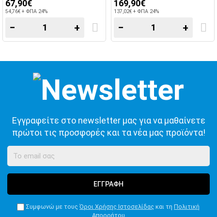
67,90€
169,90€
54,76€ + ΦΠΑ 24%
137,02€ + ΦΠΑ 24%
−
+
−
+
Εγγραφείτε στο newsletter μας για να μαθαίνετε
πρώτοι τις προσφορές και τα νέα μας προϊόντα!
ΕΓΓΡΑΦΗ
Συμφωνώ με τους
Όροι Χρήσης Ιστοσελίδας
και τη
Πολιτική
Απορρήτου