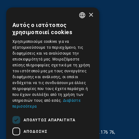
×
Ασφάλεια Συναλλαγών
Αυτός ο ιστότοπος
GREEK
χρησιμοποιεί cookies
ENGLISH
Αποστολές και Πληρωμές
Χρησιμοποιούμε cookies για να
εξατομικεύσουμε το περιεχόμενο, τις
διαφημίσεις και να αναλύσουμε την
επισκεψιμότητά μας. Μοιραζόμαστε
Επιστροφές και Ακυρώσεις
επίσης πληροφορίες σχετικά με τη χρήση
του ιστότοπού μας με τους συνεργάτες
διαφήμισης και ανάλυσης, οι οποίοι
ενδέχεται να τις συνδυάσουν με άλλες
πληροφορίες που τους έχετε παράσχει ή
που έχουν συλλέξει από τη χρήση των
υπηρεσιών τους από εσάς.
Διαβάστε
περισσότερα
ΑΠΟΛΎΤΩΣ ΑΠΑΡΑΊΤΗΤΑ
ΑΠΌΔΟΣΗΣ
Γεωργίου Κρέμου 13-17, Καλλιθέα, Τ.Κ.176 76,
Αθήνα, Ελλάδα