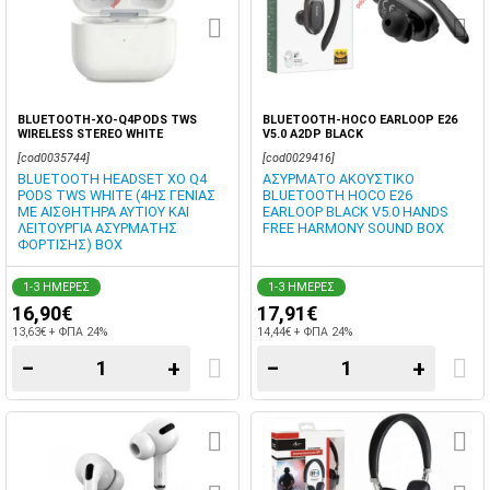
BLUETOOTH-XO-Q4PODS TWS
BLUETOOTH-HOCO EARLOOP E26
WIRELESS STEREO WHITE
V5.0 A2DP BLACK
[cod0035744]
[cod0029416]
BLUETOOTH HEADSET XO Q4
ΑΣΥΡΜΑΤΟ ΑΚΟΥΣΤΙΚΟ
PODS TWS WHITE (4ΗΣ ΓΕΝΙΑΣ
BLUETOOTH HOCO E26
ΜΕ ΑΙΣΘΗΤΗΡΑ ΑΥΤΙΟΥ ΚΑΙ
EARLOOP BLACK V5.0 HANDS
ΛΕΙΤΟΥΡΓΙΑ ΑΣΥΡΜΑΤΗΣ
FREE HARMONY SOUND BOX
ΦΟΡΤΙΣΗΣ) BOX
1-3 ΗΜΕΡΕΣ
1-3 ΗΜΕΡΕΣ
16,90€
17,91€
13,63€ + ΦΠΑ 24%
14,44€ + ΦΠΑ 24%
−
+
−
+