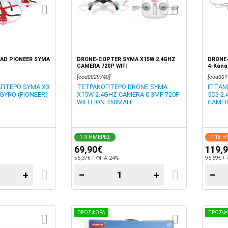
AD PIONEER SYMA
DRONE-COPTER SYMA X15W 2.4GHZ
DRONE-
CAMERA 720P WIFI
4-Kana
[cod0029740]
[cod001
ΠΤΕΡΟ SYMA X3
ΤΕΤΡΑΚΟΠΤΕΡΟ DRONE SYMA
ΙΠΤΑΜ
 GYRO (PIONEER)
X15W 2.4GHZ CAMERA 0.3MP 720P
5C3 2
WIFI LION 450MAH
CAMER
1-3 ΗΜΕΡΕΣ
7-15 
69,90€
119,
56,37€ + ΦΠΑ 24%
96,69€ +
+
−
+
−
ΠΡΟΣΦΟΡΑ
ΠΡΟΣΦ