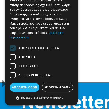
επισκεψιμότητά μας. Μοιραζόμαστε
επίσης πληροφορίες σχετικά με τη χρήση
Συσκευές MP3 MP4
του ιστότοπού μας με τους συνεργάτες
διαφήμισης και ανάλυσης, οι οποίοι
ενδέχεται να τις συνδυάσουν με άλλες
πληροφορίες που τους έχετε παράσχει ή
Συστήματα Ασφαλείας
που έχουν συλλέξει από τη χρήση των
υπηρεσιών τους από εσάς.
Διαβάστε
περισσότερα
Υλικά Συσκευασίας
ΑΠΟΛΎΤΩΣ ΑΠΑΡΑΊΤΗΤΑ
Φακός Χειρός με LED
ΑΠΌΔΟΣΗΣ
ΣΤΌΧΕΥΣΗΣ
ΛΕΙΤΟΥΡΓΙΚΌΤΗΤΑΣ
ΑΠΟΔΟΧΉ ΌΛΩΝ
ΑΠΌΡΡΙΨΗ ΌΛΩΝ
ΕΜΦΆΝΙΣΗ ΛΕΠΤΟΜΕΡΕΙΏΝ