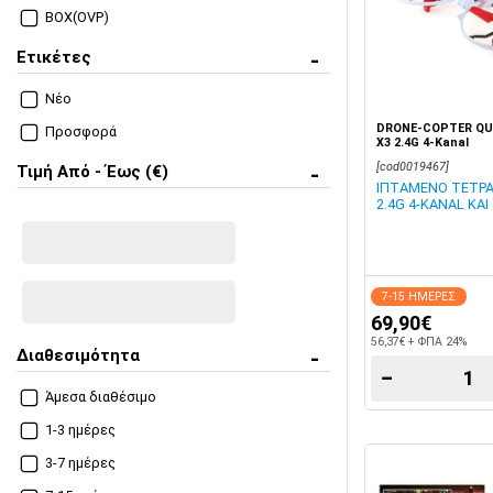
BOX(OVP)
Ετικέτες
Νέο
DRONE-COPTER QU
Προσφορά
X3 2.4G 4-Kanal
[cod0019467]
Τιμή Από - Έως (€)
ΙΠΤΑΜΕΝΟ ΤΕΤΡΑ
2.4G 4-KANAL ΚΑΙ
7-15 ΗΜΕΡΕΣ
69,90€
56,37€ + ΦΠΑ 24%
Διαθεσιμότητα
−
Άμεσα διαθέσιμο
1-3 ημέρες
3-7 ημέρες