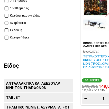
7-15 ημέρες
15-30 ημέρες
Κατόπιν παραγγελίας
Αναμένεται
Έλλειψη
Καταργήθηκε
DRONE-COPTER X-T
CAMERA HFD GPS
[cod0029741]
ΤΕΤΡΑΚΟΠΤΕΡΟ X
DRONE 2.4GHZ GP
LION (ΠΡΟΣΦΟΡΑ
Είδος
ΓΙΑ ΔΙΑΘΕΣΙΜΟΤ
3-7 ΗΜΕΡΕΣ
ΑΝΤΑΛΛΑΚΤΙΚΑ ΚΑΙ ΑΞΕΣΟΥΑΡ
249,90€
149,
ΚΙΝΗΤΩΝ ΤΗΛΕΦΩΝΩΝ
120,16€ + ΦΠΑ 24%
TABLET
−
ΤΗΛΕΠΙΚΟΙΝΩΝΙΕΣ, ΑΣΥΡΜΑΤΑ, FCT