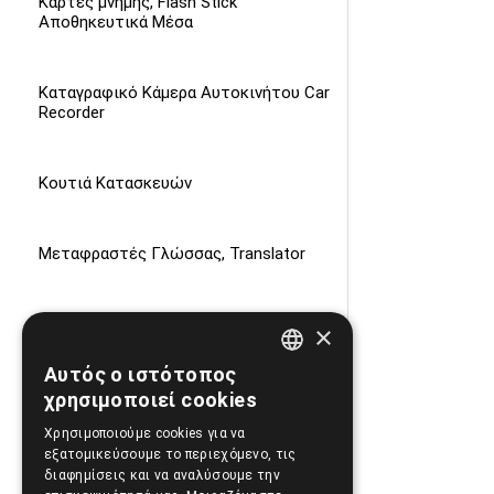
Κάρτες μνήμης, Flash Stick
Αποθηκευτικά Μέσα
Καταγραφικό Κάμερα Αυτοκινήτου Car
Recorder
Κουτιά Κατασκευών
Μεταφραστές Γλώσσας, Translator
Μπρελόκ
×
Αυτός ο ιστότοπος
GREEK
Παιχνίδια, Ηλεκτρονικά, Games
χρησιμοποιεί cookies
ENGLISH
Χρησιμοποιούμε cookies για να
εξατομικεύσουμε το περιεχόμενο, τις
Παραιατρικά Προιόντα
διαφημίσεις και να αναλύσουμε την