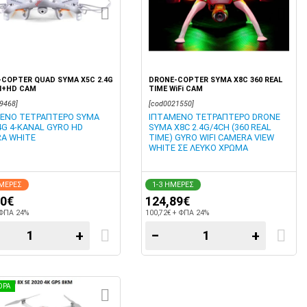
COPTER QUAD SYMA X5C 2.4G
DRONE-COPTER SYMA X8C 360 REAL
l+HD CAM
TIME WiFi CAM
9468]
[cod0021550]
ΕΝΟ ΤΕΤΡΑΠΤΕΡΟ SYMA
ΙΠΤΑΜΕΝΟ ΤΕΤΡΑΠΤΕΡΟ DRONE
.4G 4-KANAL GYRO HD
SYMA X8C 2.4G/4CH (360 REAL
A WHITE
TIME) GYRO WIFI CAMERA VIEW
WHITE ΣΕ ΛΕΥΚΟ ΧΡΩΜΑ
ΗΜΕΡΕΣ
1-3 ΗΜΕΡΕΣ
90€
124,89€
 ΦΠΑ 24%
100,72€ + ΦΠΑ 24%
+
−
+
ΟΡΑ