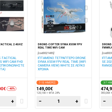
ACTICAL 2.4GHZ
DRONE-COPTER SYMA X5SW FPV
DRONE-
REAL TIME WiFi CAM
FMWRJ
[cod0021485]
[cod003
-TACTICAL
ΙΠΤΑΜΕΝΟ ΤΕΤΡΑΠΤΕΡΟ DRONE
ΙΠΤΑΜ
S WIFI CAM FHD
SYMA X5SW FPV REAL TIME (WIFI
SE 20
 ΕΠΙΚΟΙΝΩΝΗΣΤΕ
CAMERA VIEW) WHITE ΣΕ ΛΕΥΚΟ
RANGE
ΗΤΑ)
ΧΡΩΜΑ
7-15 ΗΜΕΡΕΣ
3-7 Η
00€
149,00€
474,
-40%
120,16€ + ΦΠΑ 24%
383,06€ 
+
−
+
−