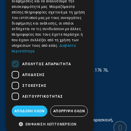
Αποστολές και Πληρωμές
διαφημίσεις και να αναλύσουμε την
επισκεψιμότητά μας. Μοιραζόμαστε
επίσης πληροφορίες σχετικά με τη χρήση
Επιστροφές και Ακυρώσεις
του ιστότοπού μας με τους συνεργάτες
διαφήμισης και ανάλυσης, οι οποίοι
ενδέχεται να τις συνδυάσουν με άλλες
πληροφορίες που τους έχετε παράσχει ή
που έχουν συλλέξει από τη χρήση των
υπηρεσιών τους από εσάς.
Διαβάστε
περισσότερα
ΑΠΟΛΎΤΩΣ ΑΠΑΡΑΊΤΗΤΑ
Γεωργίου Κρέμου 13-17, Καλλιθέα, Τ.Κ.176 76,
ΑΠΌΔΟΣΗΣ
Αθήνα, Ελλάδα
ΣΤΌΧΕΥΣΗΣ
210.9566.401
(11.30-17.00)
ΛΕΙΤΟΥΡΓΙΚΌΤΗΤΑΣ
210.9566.
402
Email:
info@pds.com.gr
ΑΠΟΔΟΧΉ ΌΛΩΝ
ΑΠΌΡΡΙΨΗ ΌΛΩΝ
Εξυπηρέτηση Κοινού Δευτέρα έως Παρασκευή,
ΕΜΦΆΝΙΣΗ ΛΕΠΤΟΜΕΡΕΙΏΝ
11:30 - 17.00