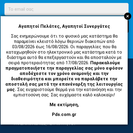
+
Αγαπητοί Πελάτες, Αγαπητοί Συνεργάτες
ΕΓΓΡΑΦΗ
Σας ενημερώνουμε ότι το φυσικό μας κατάστημα θα
Συμφωνώ με τους
Όροι Χρήσης Ιστοσελίδας
και τη
Πολιτική
παραμείνει κλειστό λόγω θερινών διακοπών από
Απορρήτου
03/08/2026 έως 16/08/2026. Οι παραγγελίες που θα
καταχωρηθούν στο ηλεκτρονικό μας κατάστημα κατά το
διάστημα αυτό θα επεξεργαστούν και θα αποσταλούν με
σειρά προτεραιότητας από 17/08/2026.
Παρακαλούμε
πραγματοποιήστε την παραγγελίας σας μόνο εφόσον
αποδέχεστε τον χρόνο αναμονής και την
ΚΑΤΗΓΟΡΙΕΣ
διαθεσιμότητα και μπορείτε να παραλάβετε την
αποστολή σας μετά την επανέναρξη της λειτουργίας
μας.
Σας ευχαριστούμε θερμά για την κατανόηση και την
εμπιστοσύνη σας. Σας ευχόμαστε καλό καλοκαίρι!
ΑΝΤΑΛΛΑΚΤΙΚΑ ΚΑΙ ΑΞΕΣΟΥΑΡ ΚΙΝΗΤΩΝ ΤΗΛΕΦΩΝΩΝ
Με εκτίμηση,
TABLET
Pds.com.gr
ΤΗΛΕΠΙΚΟΙΝΩΝΙΕΣ, ΑΣΥΡΜΑΤΑ, FCT