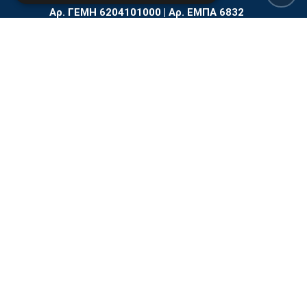
Αρ. ΓΕΜΗ 6204101000 | Αρ. ΕΜΠΑ 6832