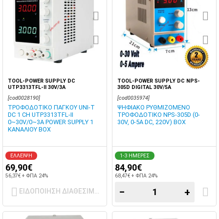
TOOL-POWER SUPPLY DC
TOOL-POWER SUPPLY DC NPS-
UTP3313TFL-II 30V/3A
305D DIGITAL 30V/5A
[cod0028190]
[cod0035974]
ΤΡΟΦΟΔΟΤΙΚΟ ΠΑΓΚΟΥ UNI-T
ΨΗΦΙΑΚΟ ΡΥΘΜΙΖΟΜΕΝΟ
DC 1 CH UTP3313TFL-II
ΤΡΟΦΟΔΟΤΙΚΟ NPS-305D (0-
0~30V/0~3A POWER SUPPLY 1
30V, 0-5A DC, 220V) BOX
ΚΑΝΑΛΙΟΥ BOX
ΕΛΛΕΙΨΗ
1-3 ΗΜΕΡΕΣ
69,90€
84,90€
56,37€ + ΦΠΑ 24%
68,47€ + ΦΠΑ 24%
−
+
ΕΙΔΟΠΟΙΗΣΗ ΔΙΑΘΕΣΙΜΟΤΗΤΑΣ