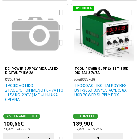
ΠΡΟΣΦΟΡΑ
DC-POWER SUPPLY REGULATED
TOOL-POWER SUPPLY BST-305D
DIGITAL 7/15V-2A
DIGITAL 30V/5A
[3200116]
[cod0028700]
ΤΡΟΦΟΔΟΤΙΚΟ
ΤΡΟΦΟΔΟΤΙΚΟ ΠΑΓΚΟΥ BEST
ΣΤΑΘΕΡΟΠΟΙΗΜΕΝΟ ( 0 - 7V Η 0
BST-305D, 30V/5A, AC/DC, 8X
- 15V DC, 220V ) ΜΕ ΨΗΦΙΑΚΑ
USB POWER SUPPLY BOX
ΟΡΓΑΝΑ
ΑΜΕΣΑ ΔΙΑΘΕΣΙΜΟ
1-3 ΗΜΕΡΕΣ
100,55€
139,90€
81,09€ + ΦΠΑ 24%
112,82€ + ΦΠΑ 24%