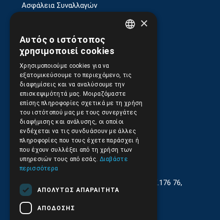
Ασφάλεια Συναλλαγών
×
Αυτός ο ιστότοπος
Αποστολές και Πληρωμές
GREEK
χρησιμοποιεί cookies
ENGLISH
Χρησιμοποιούμε cookies για να
εξατομικεύσουμε το περιεχόμενο, τις
Επιστροφές και Ακυρώσεις
διαφημίσεις και να αναλύσουμε την
επισκεψιμότητά μας. Μοιραζόμαστε
επίσης πληροφορίες σχετικά με τη χρήση
του ιστότοπού μας με τους συνεργάτες
διαφήμισης και ανάλυσης, οι οποίοι
ενδέχεται να τις συνδυάσουν με άλλες
πληροφορίες που τους έχετε παράσχει ή
που έχουν συλλέξει από τη χρήση των
υπηρεσιών τους από εσάς.
Διαβάστε
περισσότερα
Γεωργίου Κρέμου 13-17, Καλλιθέα, Τ.Κ.176 76,
ΑΠΟΛΎΤΩΣ ΑΠΑΡΑΊΤΗΤΑ
Αθήνα, Ελλάδα
ΑΠΌΔΟΣΗΣ
210.9566.401
(11.30-17.00)