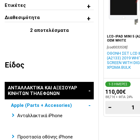
Ετικέτες
Διαθεσιμότητα
2
αποτελέσματα
LCD-IPAD MINI 5 (A
OEM WHITE
[cod0033538]
ΟΘΟΝΗ ΣΕΤ LCD IP
(A2133) 2019 WH
SCREEN WITH DIG
Είδος
ΧΡΩΜΑ BULK
1-3 ΗΜΕΡΕΣ
ΑΝΤΑΛΛΑΚΤΙΚΑ ΚΑΙ ΑΞΕΣΟΥΑΡ
110,00€
ΚΙΝΗΤΩΝ ΤΗΛΕΦΩΝΩΝ
88,71€ + ΦΠΑ 24%
Apple (Parts + Accesories)
−
Ανταλλακτικά iPhone
Προστασία οθόνης iPhone