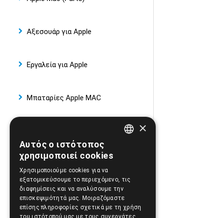
Αξεσουάρ για Apple
Εργαλεία για Apple
Μπαταρίες Apple MAC
×
Φορτιστές iPhone, iPad
Αυτός ο ιστότοπος
GREEK
χρησιμοποιεί cookies
GSM Modem USB Stick WiFi Router
ENGLISH
Χρησιμοποιούμε cookies για να
εξατομικεύσουμε το περιεχόμενο, τις
διαφημίσεις και να αναλύσουμε την
Smartwatch
επισκεψιμότητά μας. Μοιραζόμαστε
επίσης πληροφορίες σχετικά με τη χρήση
του ιστότοπού μας με τους συνεργάτες