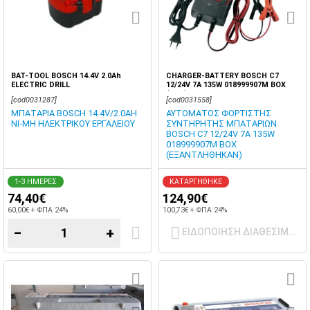
BAT-TOOL BOSCH 14.4V 2.0Ah
CHARGER-BATTERY BOSCH C7
ELECTRIC DRILL
12/24V 7A 135W 018999907M BOX
(END)
[cod0031287]
[cod0031558]
ΜΠΑΤΑΡΙΑ BOSCH 14.4V/2.0AH
ΑΥΤΟΜΑΤΟΣ ΦΟΡΤΙΣΤΗΣ
NI-MH ΗΛΕΚΤΡΙΚΟΥ ΕΡΓΑΛΕΙΟΥ
ΣΥΝΤΗΡΗΤΗΣ ΜΠΑΤΑΡΙΩΝ
BOSCH C7 12/24V 7A 135W
018999907M BOX
(ΕΞΑΝΤΛΗΘΗΚΑΝ)
1-3 ΗΜΕΡΕΣ
ΚΑΤΑΡΓΗΘΗΚΕ
74,40€
124,90€
60,00€ + ΦΠΑ 24%
100,73€ + ΦΠΑ 24%
−
+
ΕΙΔΟΠΟΙΗΣΗ ΔΙΑΘΕΣΙΜΟΤ