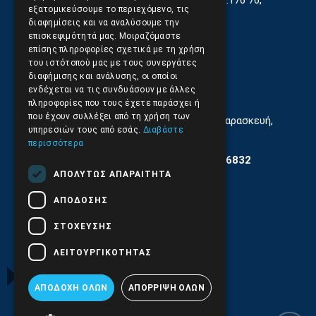
Γεωργίου Κρέμου 13-17, Καλλιθέα, Τ.Κ.176 76,
εξατομικεύσουμε το περιεχόμενο, τις
Αθήνα, Ελλάδα
διαφημίσεις και να αναλύσουμε την
επισκεψιμότητά μας. Μοιραζόμαστε
210.9566.401
(11.30-17.00)
επίσης πληροφορίες σχετικά με τη χρήση
του ιστότοπού μας με τους συνεργάτες
210.9566.
402
διαφήμισης και ανάλυσης, οι οποίοι
ενδέχεται να τις συνδυάσουν με άλλες
Email:
info@pds.com.gr
πληροφορίες που τους έχετε παράσχει ή
που έχουν συλλέξει από τη χρήση των
Εξυπηρέτηση Κοινού Δευτέρα έως Παρασκευή,
υπηρεσιών τους από εσάς.
Διαβάστε
11:30 - 17.00
περισσότερα
Αρ. ΓΕΜΗ 6204101000 | Αρ. ΕΜΠΑ 6832
ΑΠΟΛΎΤΩΣ ΑΠΑΡΑΊΤΗΤΑ
ΑΠΌΔΟΣΗΣ
ΣΤΌΧΕΥΣΗΣ
ΛΕΙΤΟΥΡΓΙΚΌΤΗΤΑΣ
ΑΠΟΔΟΧΉ ΌΛΩΝ
ΑΠΌΡΡΙΨΗ ΌΛΩΝ