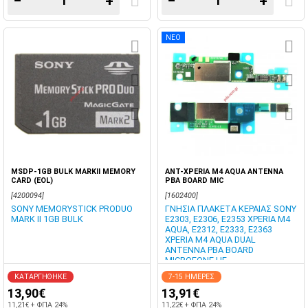
−
+
−
+
ΝΕΟ
MSDP-1GB BULK MARKII MEMORY
ANT-XPERIA M4 AQUA ANTENNA
CARD (EOL)
PBA BOARD MIC
[4200094]
[1602400]
SONY MEMORYSTICK PRODUO
ΓΝΗΣΙΑ ΠΛΑΚΕΤΑ ΚΕΡΑΙΑΣ SONY
MARK II 1GB BULK
E2303, E2306, E2353 XPERIA M4
AQUA, E2312, E2333, E2363
XPERIA M4 AQUA DUAL
ANTENNA PBA BOARD
MICROFONE HF
ΚΑΤΑΡΓΗΘΗΚΕ
7-15 ΗΜΕΡΕΣ
13,90€
13,91€
11,21€ + ΦΠΑ 24%
11,22€ + ΦΠΑ 24%