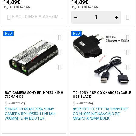
14,89€
14,89€
12,01€ + ΦΠΑ 24%
12,01€ + ΦΠΑ 24%
−
+
ΕΙΔΟΠΟΙΗΣΗ ΔΙΑΘΕΣΙΜΟΤΗΤΑΣ
ΝΕΟ
ΝΕΟ
BAT-CAMERA SONY BP-HP550 NIMH
TC-SONY PSP GO CHARGER+CABLE
700MAH CS
USB BLACK
[cod0033691]
[cod0033546]
ΣΥΜΒΑΤΗ ΜΠΑΤΑΡΙΑ SONY
ΦΟΡΤΙΣΤΗΣ ΣΕΤ ΓΙΑ SONY PSP
CAMERA BP-HP550-11 NI-MH
GO N1000 ΜΕ ΚΑΛΩΔΙΟ ΣΕ
700MAH 2.4V BLISTER
ΜΑΥΡΟ ΧΡΩΜΑ BULK