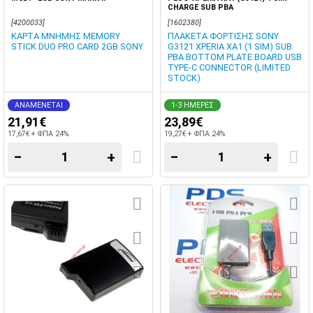
CHARGE SUB PBA
[4200033]
[1602380]
ΚΑΡΤΑ ΜΝΗΜΗΣ MEMORY
ΠΛΑΚΕΤΑ ΦΟΡΤΙΣΗΣ SONY
STICK DUO PRO CARD 2GB SONY
G3121 XPERIA XA1 (1 SIM) SUB
PBA BOTTOM PLATE BOARD USB
TYPE-C CONNECTOR (LIMITED
STOCK)
ΑΝΑΜΕΝΕΤΑΙ
1-3 ΗΜΕΡΕΣ
21,91€
23,89€
17,67€ + ΦΠΑ 24%
19,27€ + ΦΠΑ 24%
−
+
−
+