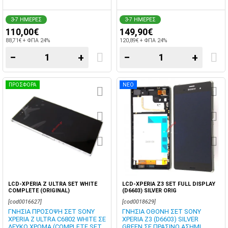
3-7 ΗΜΕΡΕΣ
3-7 ΗΜΕΡΕΣ
110,00€
149,90€
88,71€ + ΦΠΑ 24%
120,89€ + ΦΠΑ 24%
−
+
−
+
ΠΡΟΣΦΟΡΑ
ΝΕΟ
LCD-XPERIA Z ULTRA SET WHITE
LCD-XPERIA Z3 SET FULL DISPLAY
COMPLETE (ORIGINAL)
(D6603) SILVER ORIG
[cod0016627]
[cod0018629]
ΓΝΗΣΙΑ ΠΡΟΣΟΨΗ ΣΕΤ SONY
ΓΝΗΣΙΑ ΟΘΟΝΗ ΣΕΤ SONY
XPERIA Z ULTRA C6802 WHITE ΣΕ
XPERIA Z3 (D6603) SILVER
ΛΕΥΚΟ ΧΡΩΜΑ (COMPLETE SET
GREEN ΣΕ ΠΡΑΣΙΝΟ ΑΣΗΜΙ