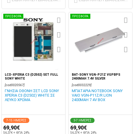
ΠΡΟΣΦΟΡΑ
ΠΡΟΣΦΟΡΑ
LCD-XPERIA C3 (D2502) SET FULL
BAT-SONY VGN-P21Z VGPBPS
SONY WHITE
2400MAH 7.4V SILVER
[cod0020567]
[cod0032229]
ΓΝΗΣΙΑ ΟΘΟΝΗ ΣΕΤ LCD SONY
ΜΠΑΤΑΡΙΑ NOTEBOOK SONY
XPERIA C3 (D2502) WHITE ΣΕ
VAIO VGN-P11Z/R LION
ΛΕΥΚΟ ΧΡΩΜΑ
2400MAH 7.4V BOX
7-15 ΗΜΕΡΕΣ
3-7 ΗΜΕΡΕΣ
69,90€
69,90€
56,37€ + ΦΠΑ 24%
56,37€ + ΦΠΑ 24%