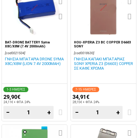
BAT-DRONE BATTERY Syma
HOU-XPERIA Z3 BC COPPER D6603
X8C/X8W (7.4V 2000mAh)
SONY
[cod0021504]
[cod0018630]
ΓΝΗΣΙΑ ΜΠΑΤΑΡΙΑ DRONE SYMA
ΓΝΗΣΙΑ ΚΑΠΑΚΙ ΜΠΑΤΑΡΙΑΣ
X8C/X8W (LION 7.4V 2000MAH)
SONY XPERIA Z3 (D6603) COPPER
ΣΕ ΚΑΦΕ ΧΡΩΜΑ
1-3 ΗΜΕΡΕΣ
7-15 ΗΜΕΡΕΣ
29,90€
34,91€
24,11€ + ΦΠΑ 24%
28,15€ + ΦΠΑ 24%
−
+
−
+