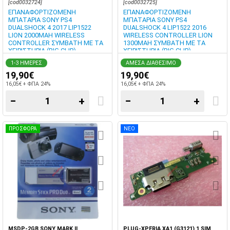
[cod0032724]
[cod0032725]
ΕΠΑΝΑΦΟΡΤΙΖΟΜΕΝΗ
ΕΠΑΝΑΦΟΡΤΙΖΟΜΕΝΗ
ΜΠΑΤΑΡΙΑ SONY PS4
ΜΠΑΤΑΡΙΑ SONY PS4
DUALSHOCK 4 2017 LIP1522
DUALSHOCK 4 LIP1522 2016
LION 2000MAH WIRELESS
WIRELESS CONTROLLER LION
CONTROLLER ΣΥΜΒΑΤΗ ΜΕ ΤΑ
1300MAH ΣΥΜΒΑΤΗ ΜΕ ΤΑ
ΧΕΙΡΙΣΤΗΡΙΑ (BIG CLIP)
ΧΕΙΡΙΣΤΗΡΙΑ (BIG CLIP)
1-3 ΗΜΕΡΕΣ
ΑΜΕΣΑ ΔΙΑΘΕΣΙΜΟ
19,90€
19,90€
16,05€ + ΦΠΑ 24%
16,05€ + ΦΠΑ 24%
−
+
−
+
ΠΡΟΣΦΟΡΑ
ΝΕΟ
MSDP-2GB SONY MARK II
PLUG-XPERIA XA1 (G3121) 1 SIM