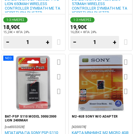
LION 650MAH WIRELESS
570MAH WIRELESS
CONTROLLER ΣΥΜΒΑΤΗ ΜΕ ΤΑ
CONTROLLER ΣΥΜΒΑΤΗ ΜΕ ΤΑ
ΧΕΙΡΙΣΤΗΡΙΑ BLISTER
ΧΕΙΡΙΣΤΗΡΙΑ BLISTER
1-3 ΗΜΕΡΕΣ
1-3 ΗΜΕΡΕΣ
18,90€
19,90€
15,24€ + ΦΠΑ 24%
16,05€ + ΦΠΑ 24%
−
+
−
+
ΝΕΟ
BAT-PSP S110 MODEL 3000/2000
M2-4GB SONY W/O ADAPTER
LION 2400MAH
[cod0032028]
[4200078]
ΜΠΑΤΑΡΙΑ ΓΙΑ SONY PSP-S110
ΚΑΡΤΑ ΜΝΗΜΗΣ M2 MICRO 4GB