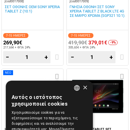
[cod0017008]
[cod0017009]
ΣΕΤ ΟΘΟΝΗΣ OEM SONY XPERIA
ΓΝΗΣΙΑ ΟΘΟΝΗ ΣΕΤ SONY
TABLET Z (10.1)
XPERIA TABLET Z BLACK LTE 4G
ΣΕ ΜΑΥΡΟ ΧΡΩΜΑ (SGP321 10.1).
7-15 ΗΜΕΡΕΣ
7-15 ΗΜΕΡΕΣ
269,90€
419,90€
379,01€
-9%
217,66€ + ΦΠΑ 24%
305,65€ + ΦΠΑ 24%
−
+
−
+
ΝΕΟ
×
Αυτός ο ιστότοπος
GREEK
χρησιμοποιεί cookies
ENGLISH
Χρησιμοποιούμε cookies για να
εξατομικεύσουμε το περιεχόμενο, τις
διαφημίσεις και να αναλύσουμε την
επισκεψιμότητά μας. Μοιραζόμαστε
LCD-XPERIA Z TABLET WiFi SET
LCD-XPERIA Z TABLET SET