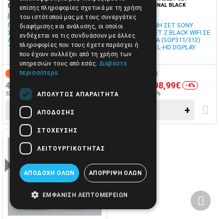
(SGP311/312) WHITE
(SGP311) ORIGINAL BLACK
επίσης πληροφορίες σχετικά με τη χρήση
[cod0017011]
[cod0017010]
του ιστότοπού μας με τους συνεργάτες
ΓΝΗΣΙΑ ΟΘΟΝΗ ΣΕΤ SONY
ΓΝΗΣΙΑ ΟΘΟΝΗ ΣΕΤ SONY
διαφήμισης και ανάλυσης, οι οποίοι
XPERIA TABLET Z WHITE WIFI ΣΕ
XPERIA TABLET Z BLACK WIFI ΣΕ
ενδέχεται να τις συνδυάσουν με άλλες
ΛΕΥΚΟ ΧΡΩΜΑ (SGP311/312)
ΜΑΥΡΟ ΧΡΩΜΑ (SGP311/312)
πληροφορίες που τους έχετε παράσχει ή
10.1-INCH FULL-HD DISPLAY.
10.1-INCH FULL-HD DISPLAY.
που έχουν συλλέξει από τη χρήση των
υπηρεσιών τους από εσάς.
Διαβάστε
περισσότερα
7-15 ΗΜΕΡΕΣ
7-15 ΗΜΕΡΕΣ
419,90€
398,99€
419,90€
398,99€
-4%
-4%
321,77€ + ΦΠΑ 24%
321,77€ + ΦΠΑ 24%
ΑΠΟΛΎΤΩΣ ΑΠΑΡΑΊΤΗΤΑ
−
+
−
+
ΑΠΌΔΟΣΗΣ
ΣΤΌΧΕΥΣΗΣ
ΛΕΙΤΟΥΡΓΙΚΌΤΗΤΑΣ
ΑΠΟΔΟΧΉ ΌΛΩΝ
ΑΠΌΡΡΙΨΗ ΌΛΩΝ
ΕΜΦΆΝΙΣΗ ΛΕΠΤΟΜΕΡΕΙΏΝ