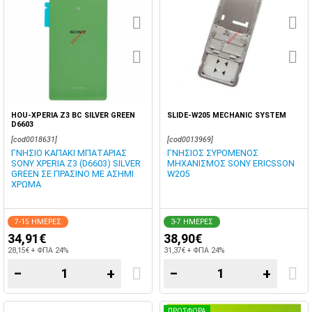
HOU-XPERIA Z3 BC SILVER GREEN
SLIDE-W205 MECHANIC SYSTEM
D6603
[cod0018631]
[cod0013969]
ΓΝΗΣΙΟ ΚΑΠΑΚΙ ΜΠΑΤΑΡΙΑΣ
ΓΝΗΣΙΟΣ ΣΥΡΟΜΕΝΟΣ
SONY XPERIA Z3 (D6603) SILVER
ΜΗΧΑΝΙΣΜΟΣ SONY ERICSSON
GREEN ΣΕ ΠΡΑΣΙΝΟ ΜΕ ΑΣΗΜΙ
W205
ΧΡΩΜΑ
7-15 ΗΜΕΡΕΣ
3-7 ΗΜΕΡΕΣ
34,91€
38,90€
28,15€ + ΦΠΑ 24%
31,37€ + ΦΠΑ 24%
−
+
−
+
ΠΡΟΣΦΟΡΑ