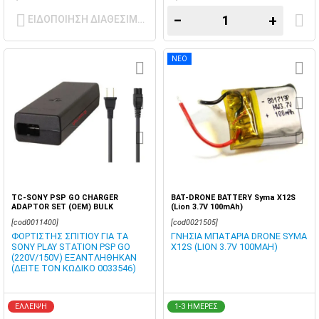
−
+
ΕΙΔΟΠΟΙΗΣΗ ΔΙΑΘΕΣΙΜΟΤΗΤΑΣ
ΝΕΟ
TC-SONY PSP GO CHARGER
BAT-DRONE BATTERY Syma X12S
ADAPTOR SET (OEM) BULK
(Lion 3.7V 100mAh)
[cod0011400]
[cod0021505]
ΦΟΡΤΙΣΤΗΣ ΣΠΙΤΙΟΥ ΓΙΑ ΤΑ
ΓΝΗΣΙΑ ΜΠΑΤΑΡΙΑ DRONE SYMA
SONY PLAY STATION PSP GO
X12S (LION 3.7V 100MAH)
(220V/150V) ΕΞΑΝΤΛΗΘΗΚΑΝ
(ΔΕΙΤΕ ΤΟΝ ΚΩΔΙΚΟ 0033546)
ΕΛΛΕΙΨΗ
1-3 ΗΜΕΡΕΣ