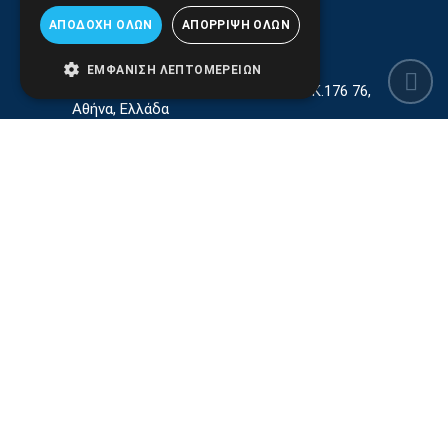
ΑΠΟΔΟΧΉ ΌΛΩΝ
ΑΠΌΡΡΙΨΗ ΌΛΩΝ
ΕΜΦΆΝΙΣΗ ΛΕΠΤΟΜΕΡΕΙΏΝ
Γεωργίου Κρέμου 13-17, Καλλιθέα, Τ.Κ.176 76,
Αθήνα, Ελλάδα
210.9566.401
(11.30-17.00)
210.9566.
402
Email:
info@pds.com.gr
Εξυπηρέτηση Κοινού Δευτέρα έως Παρασκευή,
11:30 - 17.00
Αρ. ΓΕΜΗ 6204101000 | Αρ. ΕΜΠΑ 6832