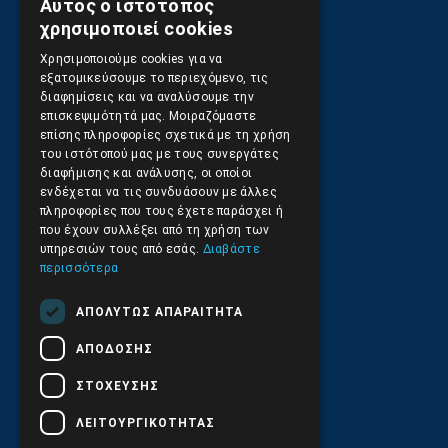
Αυτός ο ιστότοπος
GREEK
χρησιμοποιεί cookies
ENGLISH
Χρησιμοποιούμε cookies για να
εξατομικεύσουμε το περιεχόμενο, τις
διαφημίσεις και να αναλύσουμε την
Πληροφορίες
επισκεψιμότητά μας. Μοιραζόμαστε
επίσης πληροφορίες σχετικά με τη χρήση
του ιστότοπού μας με τους συνεργάτες
Όροι Χρήσης Ιστοσελίδας
διαφήμισης και ανάλυσης, οι οποίοι
ενδέχεται να τις συνδυάσουν με άλλες
πληροφορίες που τους έχετε παράσχει ή
Πολιτική Απορρήτου
που έχουν συλλέξει από τη χρήση των
υπηρεσιών τους από εσάς.
Διαβάστε
Ασφάλεια Συναλλαγών
περισσότερα
Αποστολές και Πληρωμές
ΑΠΟΛΎΤΩΣ ΑΠΑΡΑΊΤΗΤΑ
ΑΠΌΔΟΣΗΣ
Επιστροφές και Ακυρώσεις
ΣΤΌΧΕΥΣΗΣ
ΛΕΙΤΟΥΡΓΙΚΌΤΗΤΑΣ