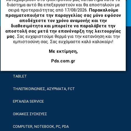
διάστημα αυτό θα επεξεργαστούν και θα αποσταλούν με
Συμφωνώ με τους
Όροι Χρήσης Ιστοσελίδας
και τη
Πολιτική
σειρά προτεραιότητας από 17/08/2026.
Παρακαλούμε
Απορρήτου
πραγματοποιήστε την παραγγελίας σας μόνο εφόσον
αποδέχεστε τον χρόνο αναμονής και την
διαθεσιμότητα και μπορείτε να παραλάβετε την
αποστολή σας μετά την επανέναρξη της λειτουργίας
μας.
Σας ευχαριστούμε θερμά για την κατανόηση και την
εμπιστοσύνη σας. Σας ευχόμαστε καλό καλοκαίρι!
ΚΑΤΗΓΟΡΙΕΣ
Με εκτίμηση,
Pds.com.gr
ΑΝΤΑΛΛΑΚΤΙΚΑ ΚΑΙ ΑΞΕΣΟΥΑΡ ΚΙΝΗΤΩΝ ΤΗΛΕΦΩΝΩΝ
TABLET
ΤΗΛΕΠΙΚΟΙΝΩΝΙΕΣ, ΑΣΥΡΜΑΤΑ, FCT
ΕΡΓΑΛΕΙΑ SERVICE
ΟΙΚΙΑΚΕΣ ΣΥΣΚΕΥΕΣ
COMPUTER, NOTEBOOK, PC, PDA