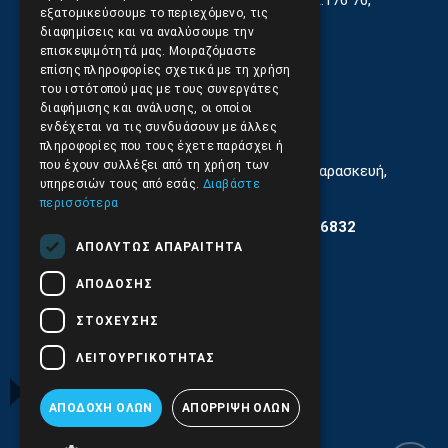
Γεωργίου Κρέμου 13-17, Καλλιθέα, Τ.Κ.176 76,
εξατομικεύσουμε το περιεχόμενο, τις
Αθήνα, Ελλάδα
διαφημίσεις και να αναλύσουμε την
επισκεψιμότητά μας. Μοιραζόμαστε
210.9566.401
(11.30-17.00)
επίσης πληροφορίες σχετικά με τη χρήση
του ιστότοπού μας με τους συνεργάτες
210.9566.
402
διαφήμισης και ανάλυσης, οι οποίοι
ενδέχεται να τις συνδυάσουν με άλλες
Email:
info@pds.com.gr
πληροφορίες που τους έχετε παράσχει ή
που έχουν συλλέξει από τη χρήση των
Εξυπηρέτηση Κοινού Δευτέρα έως Παρασκευή,
υπηρεσιών τους από εσάς.
Διαβάστε
11:30 - 17.00
περισσότερα
Αρ. ΓΕΜΗ 6204101000 | Αρ. ΕΜΠΑ 6832
ΑΠΟΛΎΤΩΣ ΑΠΑΡΑΊΤΗΤΑ
ΑΠΌΔΟΣΗΣ
ΣΤΌΧΕΥΣΗΣ
ΛΕΙΤΟΥΡΓΙΚΌΤΗΤΑΣ
ΑΠΟΔΟΧΉ ΌΛΩΝ
ΑΠΌΡΡΙΨΗ ΌΛΩΝ