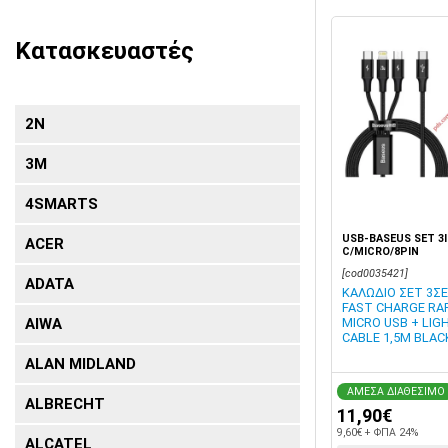
Κατασκευαστές
2N
3Μ
4SMARTS
USB-BASEUS SET 3I
ACER
C/MICRO/8PIN
[cod0035421]
ADATA
ΚΑΛΩΔΙΟ ΣΕΤ 3Σ
FAST CHARGE RAP
MICRO USB + LIG
AIWA
CABLE 1,5M BLAC
ALAN MIDLAND
ΑΜΕΣΑ ΔΙΑΘΕΣΙΜΟ
ALBRECHT
11,90€
9,60€ + ΦΠΑ 24%
ALCATEL