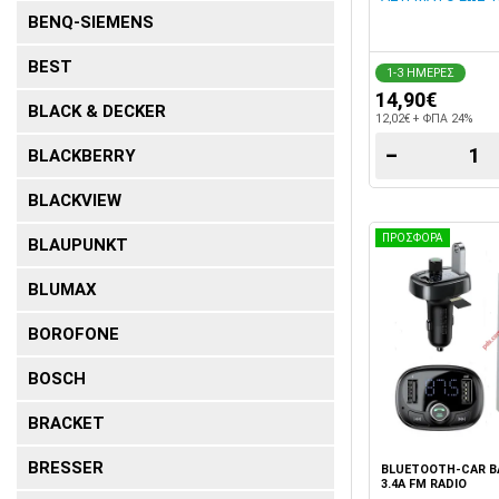
BENQ-SIEMENS
BEST
1-3 ΗΜΕΡΕΣ
14,90€
BLACK & DECKER
12,02€ + ΦΠΑ 24%
−
BLACKBERRY
BLACKVIEW
ΠΡΟΣΦΟΡΑ
BLAUPUNKT
BLUMAX
BOROFONE
BOSCH
BRACKET
BRESSER
BLUETOOTH-CAR BA
3.4A FM RADIO