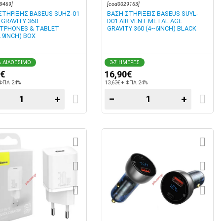
9469]
[cod0029163]
ΣΤΗΡΙΞΗΣ BASEUS SUHZ-01
ΒΑΣΗ ΣΤΗΡΙΞΕΙΣ BASEUS SUYL-
 GRAVITY 360
D01 AIR VENT METAL AGE
TPHONES & TABLET
GRAVITY 360 (4~6INCH) BLACK
.9INCH) BOX
 ΔΙΑΘΕΣΙΜΟ
3-7 ΗΜΕΡΕΣ
0€
16,90€
 ΦΠΑ 24%
13,63€ + ΦΠΑ 24%
+
−
+