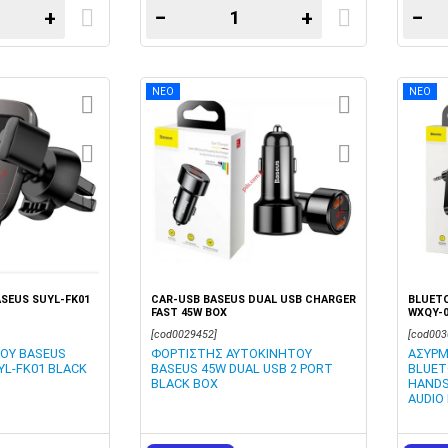
+
−
+
−
ΝΕΟ
ΝΕΟ
ASEUS SUYL-FK01
CAR-USB BASEUS DUAL USB CHARGER
BLUET
FAST 45W BOX
WXQY-0
[cod0029452]
[cod003
ΟΥ BASEUS
ΦΟΡΤΙΣΤΗΣ ΑΥΤΟΚΙΝΗΤΟΥ
ΑΣΥΡΜ
YL-FK01 BLACK
BASEUS 45W DUAL USB 2 PORT
BLUET
BLACK BOX
HANDS
AUDIO