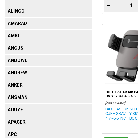
−
ALINCO
AMARAD
AMIO
ANCUS
ANDOWL
ANDREW
ANKER
HOLDER-CAR AIR B
UNIVERSAL 4.6-6.6
ANSMAN
[cod0034362]
ΒΑΣΗ ΑΥΤΟΚΙΝΗΤ
AOUYE
CUBE GRAVITY SU
4.7~6.6 INCH BOX
APACER
APC