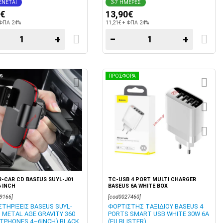
ΝΕΤΑΙ
3-7 ΗΜΕΡΕΣ
0€
13,90€
 ΦΠΑ 24%
11,21€ + ΦΠΑ 24%
+
−
+
ΠΡΟΣΦΟΡΑ
-CAR CD BASEUS SUYL-J01
TC-USB 4 PORT MULTI CHARGER
6 INCH
BASEUS 6A WHITE BOX
9166]
[cod0027460]
ΣΤΗΡΙΞΕΙΣ BASEUS SUYL-
ΦΟΡΤΙΣΤΗΣ ΤΑΞΙΔΙΟΥ BASEUS 4
D METAL AGE GRAVITY 360
PORTS SMART USB WHITE 30W 6A
TPHONES 4~6INCH) BLACK
(EU BLISTER)