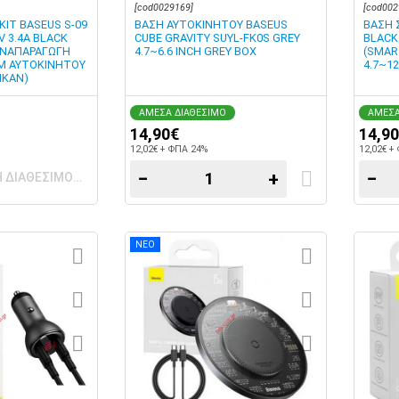
[cod0029169]
[cod002
IT BASEUS S-09
ΒΑΣΗ ΑΥΤΟΚΙΝΗΤΟΥ BASEUS
ΒΑΣΗ 
V 3.4A BLACK
CUBE GRAVITY SUYL-FK0S GREY
BLACK
ΑΝΑΠΑΡΑΓΩΓΗ
4.7~6.6 INCH GREY BOX
(SMAR
M ΑΥΤΟΚΙΝΗΤΟΥ
4.7~12
ΗΚΑΝ)
ΑΜΕΣΑ ΔΙΑΘΕΣΙΜΟ
ΑΜΕΣΑ
14,90€
14,9
12,02€ + ΦΠΑ 24%
12,02€ +
−
+
−
Η ΔΙΑΘΕΣΙΜΟΤΗΤΑΣ
ΝΕΟ