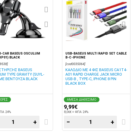
R-CAR BASEUS OSCULUM
USB-BASEUS MULTI RAPID SET CABLE
XP01) BLACK
B-C-IPHONE
9538]
[cod0035064]
ΣΤΗΡΙΞΗΣ BASEUS
ΚΑΛΩΔΙΟ ΜΕ 4 ΦΙΣ BASEUS CA1T4-
UM TYPE GRAVITY (SUYL-
A01 RAPID CHARGE JACK MICRO
 ΜΕ ΒΕΝΤΟΥΖΑ BLACK
USB-B , TYPE-C, IPHONE 8 PIN
BLACK BOX
ΜΕΡΕΣ
ΑΜΕΣΑ ΔΙΑΘΕΣΙΜΟ
9,99€
ΦΠΑ 24%
8,06€ + ΦΠΑ 24%
+
−
+