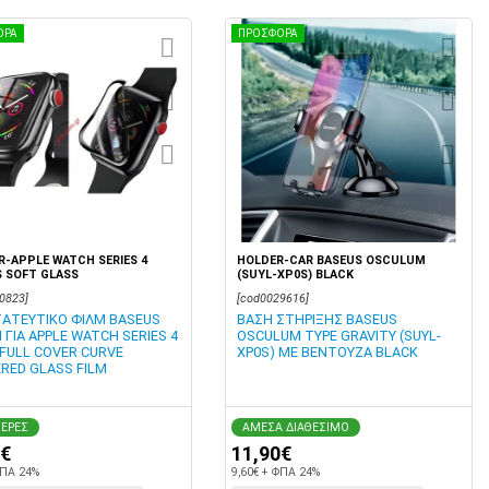
ΟΡΑ
ΠΡΟΣΦΟΡΑ
-APPLE WATCH SERIES 4
HOLDER-CAR BASEUS OSCULUM
 SOFT GLASS
(SUYL-XP0S) BLACK
0823]
[cod0029616]
ΑΤΕΥΤΙΚΟ ΦΙΛΜ BASEUS
ΒΑΣΗ ΣΤΗΡΙΞΗΣ BASEUS
 ΓΙΑ APPLE WATCH SERIES 4
OSCULUM TYPE GRAVITY (SUYL-
FULL COVER CURVE
XP0S) ΜΕ ΒΕΝΤΟΥΖΑ BLACK
RED GLASS FILM
ΜΕΡΕΣ
ΑΜΕΣΑ ΔΙΑΘΕΣΙΜΟ
0€
11,90€
ΦΠΑ 24%
9,60€ + ΦΠΑ 24%