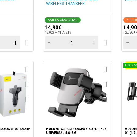
WIRELESS TRANSFER
ΑΜΕΣΑ ΔΙΑΘΕΣΙΜΟ
7-15 
14,90€
14,9
12,02€ + ΦΠΑ 24%
12,02€ +
+
−
+
−
ΠΡΟΣΦ
SEUS S-09 12/24V
HOLDER-CAR AIR BASEUS SUYL-FK0S
HOLDER
UNIVERSAL 4.6-6.6
01 (4.7