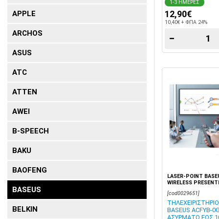
1-3 ΗΜΕΡΕΣ
12,90€
APPLE
10,40€ + ΦΠΑ 24%
ARCHOS
−
ASUS
ATC
ATTEN
AWEI
B-SPEECH
BAKU
BAOFENG
LASER-POINT BASE
WIRELESS PRESENT
BASEUS
[cod0029651]
ΤΗΛΕΧΕΙΡΙΣΤΗΡΙ
BELKIN
BASEUS ACFYB-0
ΑΣΥΡΜΑΤΟ ΕΩΣ 1