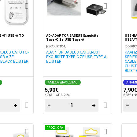
-01 USB-A TO
AD-ADAPTOR BASEUS Exquisite
USB-BA
Type-C Σε USB Type-A
USBA/T
[cod0031851]
[cod003
ASEUS CATOTG-
ADAPTOR BASEUS CATJQ-B01
ΚΑΛΩΔ
SB A ΣΕ
EXQUISITE TYPE-C ΣΕ USB TYPE-A
SERIE
 BLACK BLISTER
BLISTER
CABLE
CLUST
BLIST
ΑΜΕΣΑ ΔΙΑΘΕΣΙΜΟ
ΑΝΑΜΕ
5,90€
7,90€
4,76€ + ΦΠΑ 24%
6,37€ + 
+
−
+
−
ΠΡΟΣΦΟΡΑ