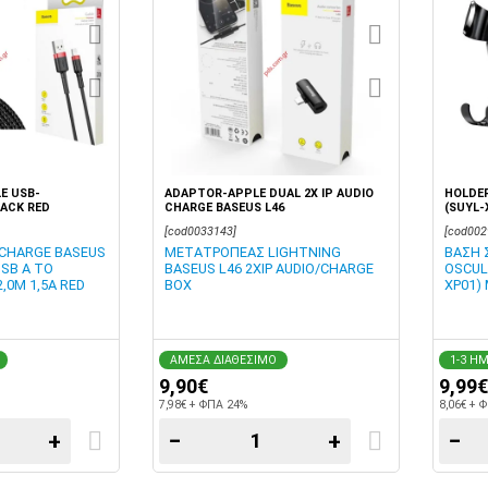
E USB-
ADAPTOR-APPLE DUAL 2X IP AUDIO
HOLDE
LACK RED
CHARGE BASEUS L46
(SUYL-
[cod0033143]
[cod002
 CHARGE BASEUS
ΜΕΤΑΤΡΟΠΕΑΣ LIGHTNING
ΒΑΣΗ 
SB A TO
BASEUS L46 2XIP AUDIO/CHARGE
OSCUL
2,0M 1,5A RED
BOX
XP01)
ΑΜΕΣΑ ΔΙΑΘΕΣΙΜΟ
1-3 Η
9,90€
9,99€
7,98€ + ΦΠΑ 24%
8,06€ + 
+
−
+
−