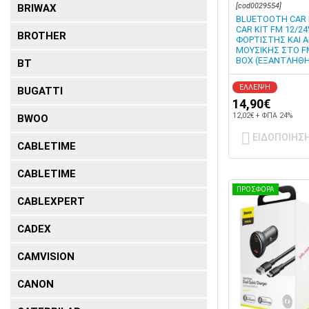
[cod0029554]
BRIWAX
BLUETOOTH CAR K
CAR KIT FM 12/24
BROTHER
ΦΟΡΤΙΣΤΗΣ ΚΑΙ 
ΜΟΥΣΙΚΗΣ ΣΤΟ F
BOX (ΕΞΑΝΤΛΗΘ
BT
ΕΛΛΕΙΨΗ
BUGATTI
14,90€
12,02€ + ΦΠΑ 24%
BWOO
ΕΙΔΟΠΟΙΗΣ
CABLETIME
CABLETIME
ΠΡΟΣΦΟΡΑ
CABLEXPERT
CADEX
CAMVISION
CANON