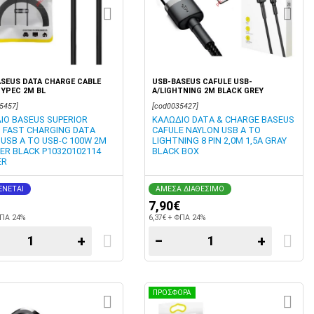
SEUS DATA CHARGE CABLE
USB-BASEUS CAFULE USB-
YPEC 2M BL
A/LIGHTNING 2M BLACK GREY
5457]
[cod0035427]
ΙΟ BASEUS SUPERIOR
ΚΑΛΩΔΙΟ DATA & CHARGE BASEUS
S FAST CHARGING DATA
CAFULE NAYLON USB A TO
 USB A TO USB-C 100W 2M
LIGHTNING 8 PIN 2,0M 1,5A GRAY
ER BLACK P10320102114
BLACK BOX
ER
ΝΕΤΑΙ
ΑΜΕΣΑ ΔΙΑΘΕΣΙΜΟ
7,90€
ΦΠΑ 24%
6,37€ + ΦΠΑ 24%
+
−
+
ΠΡΟΣΦΟΡΑ