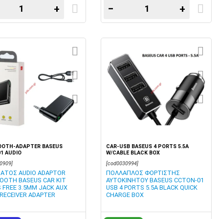
+
−
+
OOTH-ADAPTER BASEUS
CAR-USB BASEUS 4 PORTS 5.5A
1 AUDIO
W/CABLE BLACK BOX
0909]
[cod0030994]
ΑΤΟΣ AUDIO ADAPTOR
ΠΟΛΛΑΠΛΟΣ ΦΟΡΤΙΣΤΗΣ
OOTH BASEUS CAR KIT
ΑΥΤΟΚΙΝΗΤΟΥ BASEUS CCTON-01
 FREE 3.5MM JACK AUX
USB 4 PORTS 5.5A BLACK QUICK
 RECEIVER ADAPTER
CHARGE BOX