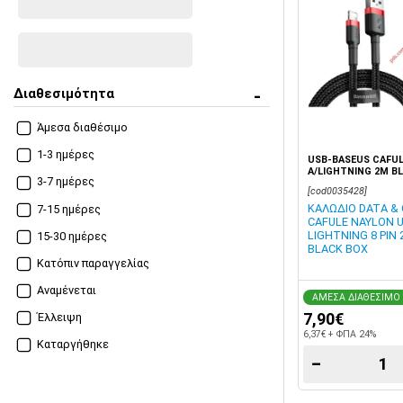
MULTI PORT No Cable
Διαθεσιμότητα
Άμεσα διαθέσιμο
1-3 ημέρες
USB-BASEUS CAFUL
A/LIGHTNING 2M B
3-7 ημέρες
[cod0035428]
ΚΑΛΩΔΙΟ DATA &
7-15 ημέρες
CAFULE NAYLON U
LIGHTNING 8 PIN 
15-30 ημέρες
BLACK BOX
Κατόπιν παραγγελίας
Αναμένεται
ΑΜΕΣΑ ΔΙΑΘΕΣΙΜΟ
7,90€
Έλλειψη
6,37€ + ΦΠΑ 24%
Καταργήθηκε
−