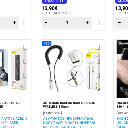
ΑΝΑΜΕΝΕΤΑΙ
ΑΝΑΜΕ
12,90€
13,9
10,40€ + ΦΠΑ 24%
11,21€ +
+
−
+
−
ΝΕΟ
US ACFYB-0G
AD-MUSIC BASEUS BA01 USB/AUX
HOLDER
ER
WIRELESS 3.5mm
360 4~
[cod0029445]
[cod002
Ο ΠΑΡΟΥΣΙΑΣΕΩΝ
ΑΣΥΡΜΑΤΟΣ ΠΡΟΣΑΡΜΟΓΕΑΣ
ΒΑΣΗ 
G ΜΕ LASER
ΗΧΟΥ BASEUS BA01 UNIVERSAL
J01 C
00M BOX
MUSIC USB/AUX CAR STEREO
(SMAR