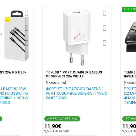
ΠΡΟΣΦ
N1 20W PD USB-
TC-USB 1 PORT CHARGER BASEUS
TEMPER
CCSUP-B02 20W WHITE
BASEUS
[cod0031220]
[cod003
Ε1 BASEUS 20W
ΦΟΡΤΙΣΤΗΣ ΤΑΞΙΔΙΟΥ BASEUS 1
ΠΡΟΣΤ
ID PD USB-C TO
PORT CCSUP-B02 SUPER-SI TYPE-C
0,2 MM
HTNING + USB-C
WHITE 20W.
40MM 
K BOX
TEMPE
ΑΜΕΣΑ ΔΙΑΘΕΣΙΜΟ
3-7 Η
11,90€
11,9
9,60€ + ΦΠΑ 24%
9,60€ + 